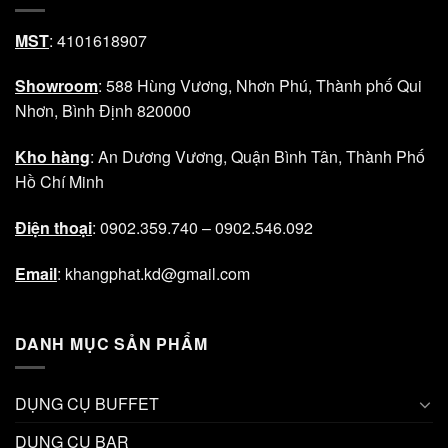
MST
: 4101618907
Showroom
: 588 Hùng Vương, Nhơn Phú, Thành phố Qui
Nhơn, Bình Định 820000
Kho hàng
: An Dương Vương, Quận Bình Tân, Thành Phố
Hồ Chí Minh
Điện thoại
: 0902.359.740 – 0902.546.092
Email
: khangphat.kd@gmail.com
DANH MỤC SẢN PHẨM
DỤNG CỤ BUFFET
DỤNG CỤ BAR