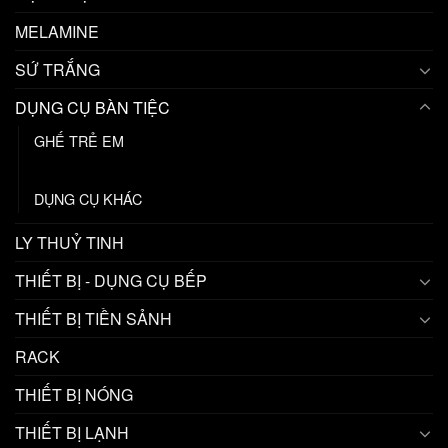
MELAMINE
SỨ TRẮNG
DỤNG CỤ BÀN TIỆC
GHẾ TRẺ EM
MUỖNG - NĨA - ĐŨA
DỤNG CỤ KHÁC
LY THUỶ TINH
THIẾT BỊ - DỤNG CỤ BẾP
THIẾT BỊ TIỀN SẢNH
RACK
THIẾT BỊ NÓNG
THIẾT BỊ LẠNH