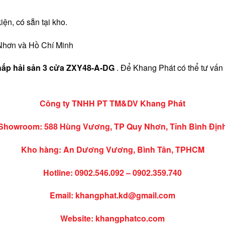
ện, có sẵn tại kho.
Nhơn và Hồ Chí Minh
hấp hải sản 3 cửa ZXY48-A-DG
. Để Khang Phát có thể tư vấn 
Công ty TNHH PT TM&DV Khang Phát
Showroom: 588 Hùng Vương, TP Quy Nhơn, Tỉnh Bình Địn
Kho hàng: An Dương Vương, Bình Tân, TPHCM
Hotline:
0902.546.092
–
0902.359.740
Email:
khangphat.kd@gmail.com
Website: khangphatco.com