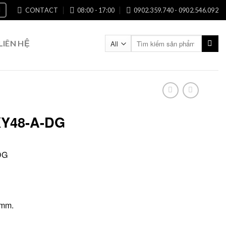
CONTACT
08:00 - 17:00
0902.359.740 - 0902.546.092
Search
LIÊN HỆ
for:
ZXY48-A-DG
DG
8mm.