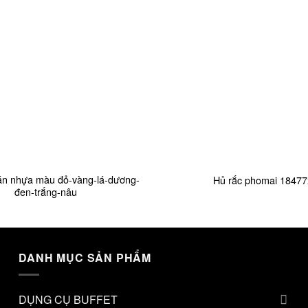
+
án nhựa màu đỏ-vàng-lá-dương-
Hủ rắc phomai 18477
đen-trắng-nâu
DANH MỤC SẢN PHẨM
DỤNG CỤ BUFFET