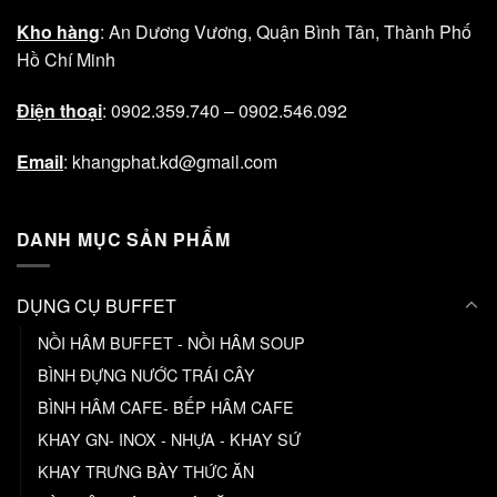
Kho hàng
: An Dương Vương, Quận Bình Tân, Thành Phố
Hồ Chí Minh
Điện thoại
: 0902.359.740 – 0902.546.092
Email
: khangphat.kd@gmail.com
DANH MỤC SẢN PHẨM
DỤNG CỤ BUFFET
NỒI HÂM BUFFET - NỒI HÂM SOUP
BÌNH ĐỰNG NƯỚC TRÁI CÂY
BÌNH HÂM CAFE- BẾP HÂM CAFE
KHAY GN- INOX - NHỰA - KHAY SỨ
KHAY TRƯNG BÀY THỨC ĂN