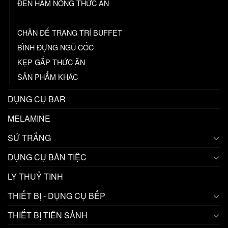
ĐÈN HÂM NÓNG THỨC ĂN
NẮP ĐẬY THỰC PHẨM
CHÂN ĐẾ TRANG TRÍ BUFFET
BÌNH ĐỰNG NGŨ CỐC
KẸP GẮP THỨC ĂN
SẢN PHẨM KHÁC
DỤNG CỤ BAR
MELAMINE
SỨ TRẮNG
DỤNG CỤ BÀN TIỆC
LY THUỶ TINH
THIẾT BỊ - DỤNG CỤ BẾP
THIẾT BỊ TIỀN SẢNH