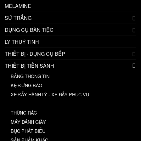
MELAMINE
SỨ TRẮNG
DỤNG CỤ BÀN TIỆC
LY THUỶ TINH
THIẾT BỊ - DỤNG CỤ BẾP
THIẾT BỊ TIỀN SẢNH
BẢNG THÔNG TIN
KỆ ĐỰNG BÁO
XE ĐẨY HÀNH LÝ - XE ĐẨY PHỤC VỤ
CỘT PHÂN CÁCH
THÙNG RÁC
MÁY ĐÁNH GIÀY
BỤC PHÁT BIỂU
SẢN PHẨM KHÁC