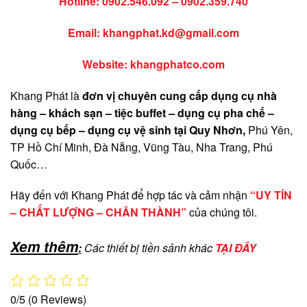
Hotline:
0902.546.092
–
0902.359.740
Email:
khangphat.kd@gmail.com
Website: khangphatco.com
Khang Phát là
đơn vị
chuyên cung cấp dụng cụ nhà
hàng – khách sạn – tiệc buffet – dụng cụ pha chế –
dụng cụ bếp – dụng cụ vệ sinh tại Quy Nhơn,
Phú Yên,
TP Hồ Chí Minh, Đà Nẵng, Vũng Tàu, Nha Trang, Phú
Quốc…
Hãy đến với Khang Phát để hợp tác và cảm nhận
“UY TÍN
– CHẤT LƯỢNG – CHÂN THÀNH”
của chúng tôi.
Xem thêm
:
Các thiết bị tiền sảnh khác
TẠI ĐÂY
0/5
(0 Reviews)