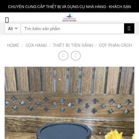
Skip
CHUYÊN CUNG CẤP THIẾT BỊ VÀ DỤNG CỤ NHÀ HÀNG - KHÁCH SẠN
to
content
Search
for:
HOME
/
CỬA HÀNG
/
THIẾT BỊ TIỀN SẢNH
/
CỘT PHÂN CÁCH